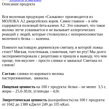
Описание продукта
Вся молочная продукция «Сальково» производится из
МОЛОКА А2 джерсейских коров. Самое главное – в нём
содержится полезный бета-казеин А2. Это означает, что такое
молоко легче усваивается и не вызывает аллергических
реакций у людей, которые столкнулись с непереносимостью
молочного белка — казеина.
Помните настоящую деревенскую сметану, в которой ложка
стоит? Мягкая, толстенькая, сливочная, тает во рту! Мы долго
экспериментировали с рецептами и пришли к выводу, что чем
проще, тем вкуснее – просто сливки и закваска! Сметана из
сливок!
Состав:
сливки из коровьего молока
пастеризованные, закваска.
Пищевая ценность
на 100 г продукта: белки – не менее 3,5 г,
жиры – 25,0-30,0г, углеводы – 4,0г.
Энергетическая ценность
(калорийность) на 100 г продукта:
от 1042 до 1380 кДж/от 249 до 335 кКал.