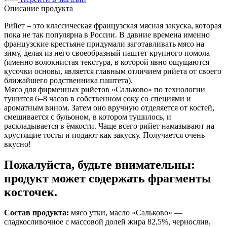
Описание продукта
Рийет – это классическая французская мясная закуска, которая
пока не так популярна в России. В давние времена именно
французские крестьяне придумали заготавливать мясо на
зиму, делая из него своеобразный паштет крупного помола
(именно волокнистая текстура, в которой явно ощущаются
кусочки основы, является главным отличием рийета от своего
ближайшего родственника паштета).
Мясо для фирменных рийетов «Сальково» по технологии
тушится 6–8 часов в собственном соку со специями и
ароматным вином. Затем оно вручную отделяется от костей,
смешивается с бульоном, в котором тушилось, и
раскладывается в ёмкости. Чаще всего рийет намазывают на
хрустящие тосты и подают как закуску. Получается очень
вкусно!
Пожалуйста, будьте внимательны:
продукт может содержать фрагменты
косточек.
Состав продукта:
мясо утки, масло «Сальково» —
сладкосливочное с массовой долей жира 82,5%, чернослив,