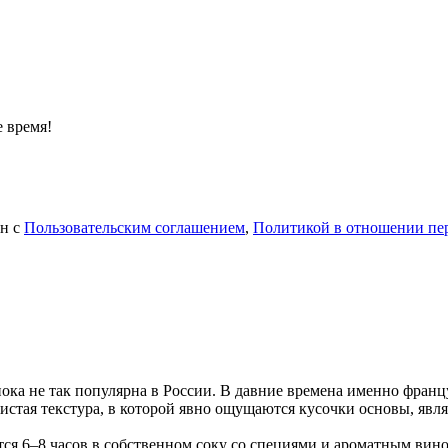
 время!
ен с
Пользовательским соглашением
,
Политикой в отношении пе
 пока не так популярна в России. В давние времена именно франц
истая текстура, в которой явно ощущаются кусочки основы, явл
я 6–8 часов в собственном соку со специями и ароматным вином