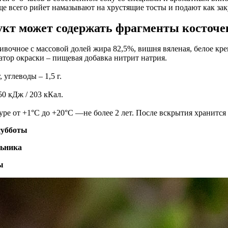
ще всего рийет намазывают на хрустящие тосты и подают как зак
укт может содержать фрагменты косточе
ивочное с массовой долей жира 82,5%, вишня вяленая, белое кре
атор окраски – пищевая добавка нитрит натрия.
, углеводы – 1,5 г.
50 кДж / 203 кКал.
е от +1°С до +20°С —не более 2 лет. После вскрытия хранится п
 субботы
льника
ы