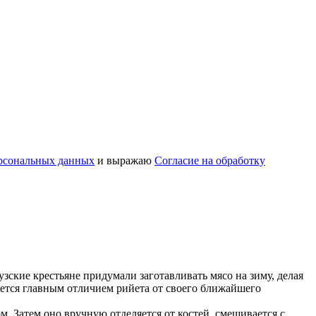
рсональных данных
и выражаю
Согласие на обработку
узские крестьяне придумали заготавливать мясо на зиму, делая
яется главным отличием рийета от своего ближайшего
. Затем оно вручную отделяется от костей, смешивается с